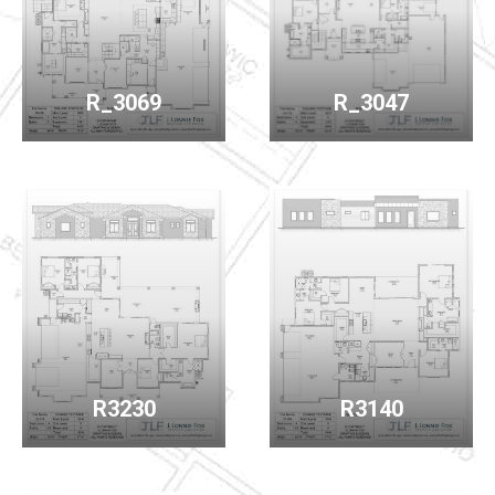
R_3069
R_3047
R3230
R3140