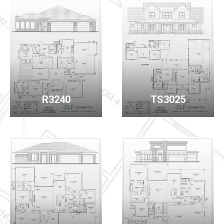
R3240
TS3025