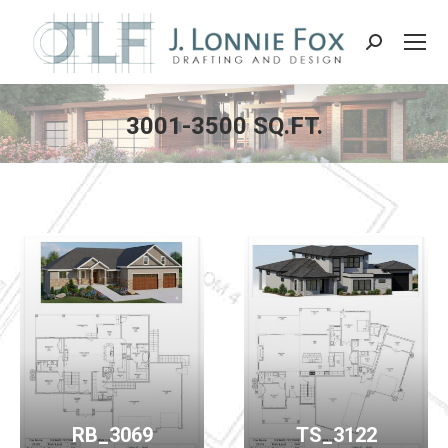
Search:
3001-3500 SQ.FT.
RB_3069
TS_3122