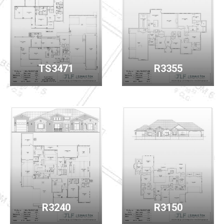
TS3471
R3355
R3240
R3150